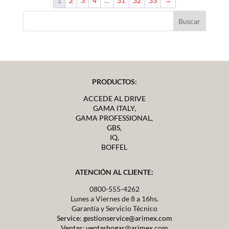
1
2
3
4
…
31
32
33
→
PRODUCTOS:
ACCEDE AL DRIVE
GAMA ITALY,
GAMA PROFESSIONAL,
GBS,
IQ,
BOFFEL
ATENCIÓN AL CLIENTE:
0800-555-4262
Lunes a Viernes de 8 a 16hs.
Garantía y Servicio Técnico
Service: gestionservice@arimex.com
Ventas: ventashogar@arimex.com