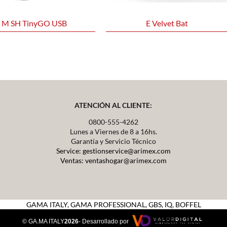
M SH TinyGO USB
E Velvet Bat
ATENCIÓN AL CLIENTE:
0800-555-4262
Lunes a Viernes de 8 a 16hs.
Garantía y Servicio Técnico
Service: gestionservice@arimex.com
Ventas: ventashogar@arimex.com
GAMA ITALY,
GAMA PROFESSIONAL, GBS, IQ, BOFFEL
© GA.MA ITALY
2026
- Desarrollado por