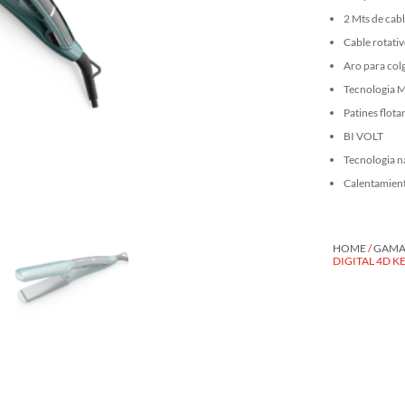
2 Mts de cab
Cable rotati
Aro para col
Tecnologia Mi
Patines flota
BI VOLT
Tecnologia n
Calentamiento
HOME
/
GAMA 
DIGITAL 4D K