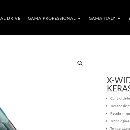
AL DRIVE
GAMA PROFESSIONAL
GAMA ITALY
X-WID
KERA
Control de t
Tamaño de pa
Recubrimient
Tecnologia 
Temperatura