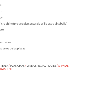
le
vo
gar
cro shine (provee pigmentos de brillo extra al cabello)
ntes
ano silver
 veloz de las placas
ITALY
/
PLANCHAS
/
LINEA SPECIAL PLATES
/ X-WIDE
ERASHINE