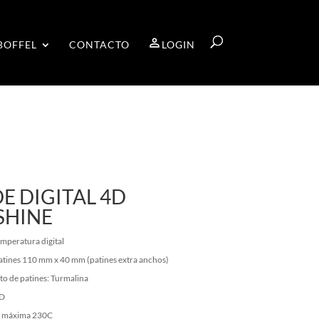
BOFFEL
CONTACTO
LOGIN
E DIGITAL 4D
SHINE
emperatura digital
tines 110 mm x 40 mm (patines extra anchos)
o de patines: Turmalina
4D
 máxima 230C