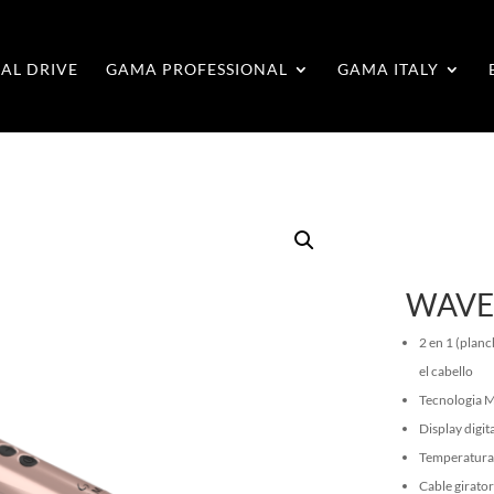
AL DRIVE
GAMA PROFESSIONAL
GAMA ITALY
WAVE
2 en 1 (plan
el cabello
Tecnologia M
Display digita
Temperatura 
Cable girator