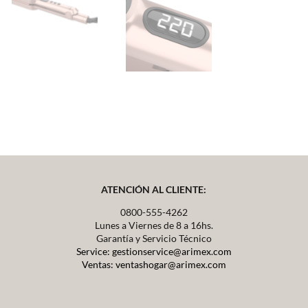
ATENCIÓN AL CLIENTE:
0800-555-4262
Lunes a Viernes de 8 a 16hs.
Garantía y Servicio Técnico
Service: gestionservice@arimex.com
Ventas: ventashogar@arimex.com