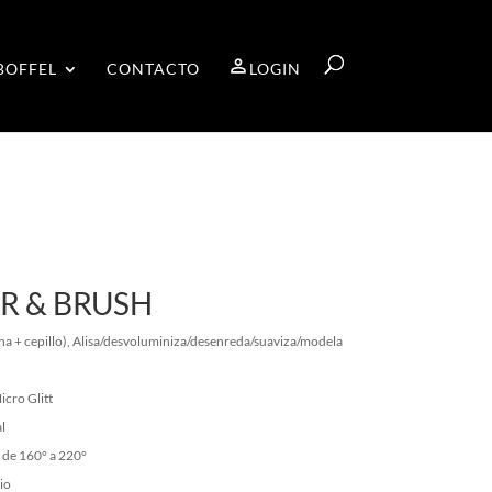
BOFFEL
CONTACTO
LOGIN
R & BRUSH
cha + cepillo), Alisa/desvoluminiza/desenreda/suaviza/modela
icro Glitt
l
de 160° a 220°
io