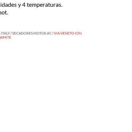
cidades y 4 temperaturas.
hot.
ITALY
/
SECADORES MOTOR AC
/ VIA VENETO ION
 WHITE