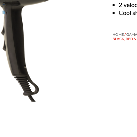
2 velo
Cool s
HOME
/
GAMA 
BLACK, RED &