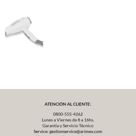
ATENCIÓN AL CLIENTE:
0800-555-4262
Lunes a Viernes de 8 a 16hs.
Garantía y Servicio Técnico
Service: gestionservice@arimex.com