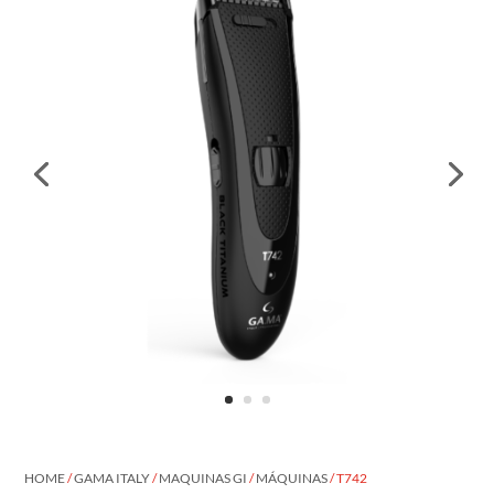
HOME
/
GAMA ITALY
/
MAQUINAS GI
/
MÁQUINAS
/ T742