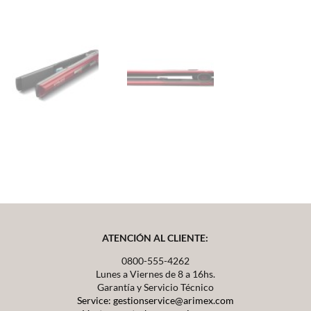
ATENCIÓN AL CLIENTE:
0800-555-4262
Lunes a Viernes de 8 a 16hs.
Garantía y Servicio Técnico
Service: gestionservice@arimex.com