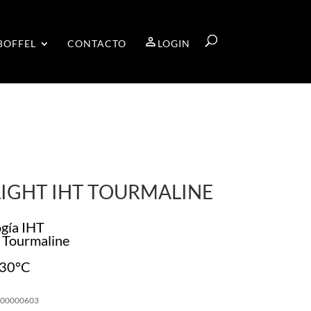
BOFFEL
CONTACTO
LOGIN
LIGHT IHT TOURMALINE
ogía IHT
s Tourmaline
230°C
000000603