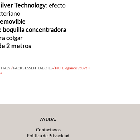
ilver Technology
: efecto
cteriano
 removible
e boquilla concentradora
ra colgar
de 2 metros
ITALY
/
PACKS ESSENTIAL OILS
/ PK I Elegance St Bvt H
ia
AYUDA:
Contactanos
Política de Privacidad