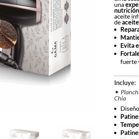
una
expe
nutrición
aceite in
de
aceite
Repara
Mantie
Evita 
Fortal
fuerte
Incluye:
✦
Planchi
Chía
Diseño
Patines
Tempe
Patine