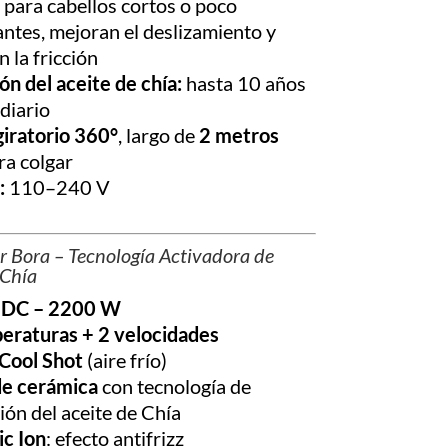
 para cabellos cortos o poco
ntes, mejoran el deslizamiento y
 la fricción
ón del aceite de chía:
hasta 10 años
diario
giratorio 360°
, largo de
2 metros
ra colgar
:
110–240 V
r Bora – Tecnología Activadora de
 Chía
 DC – 2200 W
eraturas + 2 velocidades
Cool Shot
(aire frío)
 de cerámica
con tecnología de
ión del aceite de Chía
c Ion
: efecto antifrizz