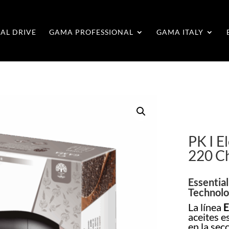
AL DRIVE
GAMA PROFESSIONAL
GAMA ITALY
PK I E
220 C
Essential
Technol
La línea
E
aceites e
en la sec