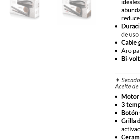
ideales
abunda
reducen
Duraci
de uso 
Cable 
Aro pa
Bi-volt
✦
Secado
Aceite de
Motor
3 temp
Botón 
Grilla
activac
Cerami