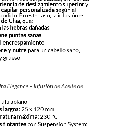
riencia de deslizamiento superior
y
 capilar personalizada
según el
fundido. En este caso, la infusión es
 de Chía
, que:
 las hebras dañadas
ne puntas sanas
el encrespamiento
ece y nutre
para un cabello sano,
 y grueso
ta Elegance – Infusión de Aceite de
 ultraplano
 largos:
25 x 120 mm
ratura máxima:
230 °C
s flotantes
con Suspension System: