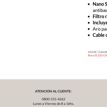
Nano S
antiba
Filtro
Incluy
Aro pa
Cable 
HOME
/
GAMA 
Bora St 220 Ch
ATENCIÓN AL CLIENTE:
0800-555-4262
Lunes a Viernes de 8 a 16hs.