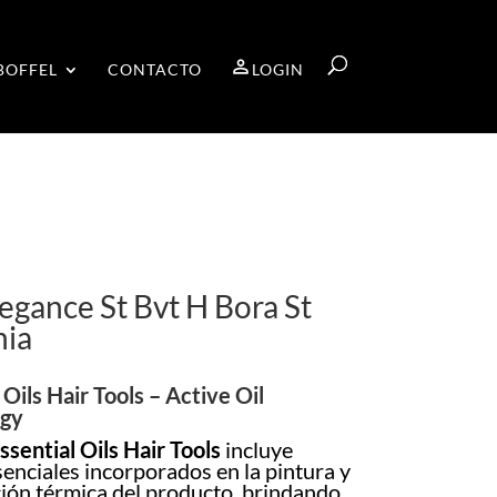
BOFFEL
CONTACTO
LOGIN
legance St Bvt H Bora St
hia
 Oils Hair Tools – Active Oil
ogy
ssential Oils Hair Tools
incluye
senciales incorporados en la pintura y
ción térmica del producto, brindando