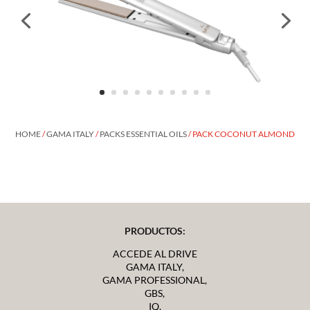
HOME
/
GAMA ITALY
/
PACKS ESSENTIAL OILS
/ PACK COCONUT ALMOND
PRODUCTOS:
ACCEDE AL DRIVE
GAMA ITALY,
GAMA PROFESSIONAL,
GBS,
IQ,