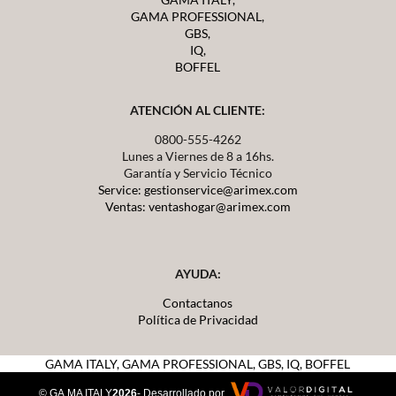
GAMA PROFESSIONAL,
GBS,
IQ,
BOFFEL
ATENCIÓN AL CLIENTE:
0800-555-4262
Lunes a Viernes de 8 a 16hs.
Garantía y Servicio Técnico
Service: gestionservice@arimex.com
Ventas: ventashogar@arimex.com
AYUDA:
Contactanos
Política de Privacidad
GAMA ITALY,
GAMA PROFESSIONAL, GBS, IQ, BOFFEL
© GA.MA ITALY
2026
- Desarrollado por