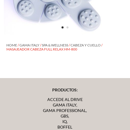
HOME
/
GAMA ITALY
/
SPA & WELLNESS
/
CABEZA Y CUELLO
/
MASAJEADOR CABEZA FULL RELAX HM-800
PRODUCTOS:
ACCEDE AL DRIVE
GAMA ITALY,
GAMA PROFESSIONAL,
GBS,
IQ,
BOFFEL