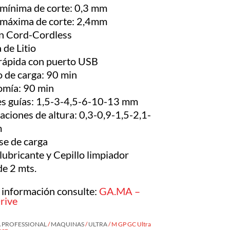
 mínima de corte: 0,3 mm
 máxima de corte: 2,4mm
n Cord-Cordless
 de Litio
rápida con puerto USB
 de carga: 90 min
mía: 90 min
es guías: 1,5-3-4,5-6-10-13 mm
aciones de altura: 0,3-0,9-1,5-2,1-
m
se de carga
lubricante y Cepillo limpiador
de 2 mts.
 información consulte:
GA.MA –
rive
 PROFESSIONAL
/
MAQUINAS
/
ULTRA
/ M GP GC Ultra