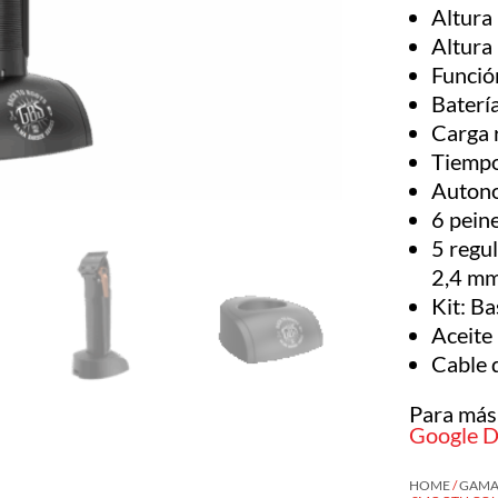
Altura
Altura
Funció
Batería
Carga 
Tiempo
Autono
6 pein
5 regul
2,4 m
Kit: Ba
Aceite 
Cable 
Para más
Google D
HOME
/
GAMA