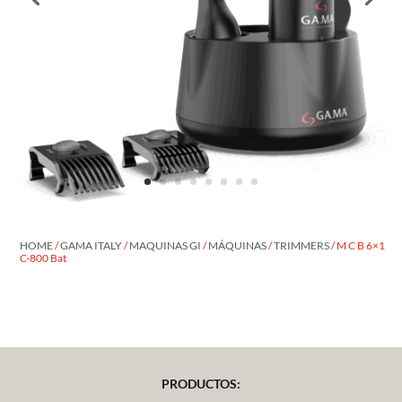
HOME
/
GAMA ITALY
/
MAQUINAS GI
/
MÁQUINAS
/
TRIMMERS
/ M C B 6×1
C-800 Bat
PRODUCTOS: