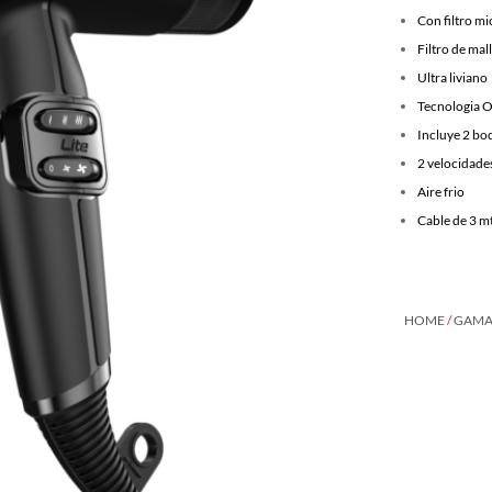
Con filtro m
Filtro de mal
Ultra liviano
Tecnologia O
Incluye 2 boq
2 velocidade
Aire frio
Cable de 3 m
HOME
/
GAMA 