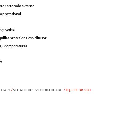
icroperforado externo
la profesional
xy Active
uillas profesionales y difusor
s, 3 temperaturas
ts
ITALY
/
SECADORES MOTOR DIGITAL
/ IQ LITE BK 220