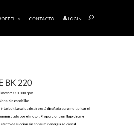
BOFFEL
CONTACTO
LOGIN
E BK 220
l motor: 110.000 rpm
onal sin escobillas
i (turbo): La salida de aire está diseñada para multiplicar el
 suministrado por el motor. Proporciona un flujo de aire
 efecto de succión sin consumir energía adicional.