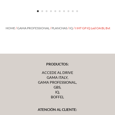
HOME
/
GAMA PROFESSIONAL
/
PLANCHAS
/
IQ
/ I IHT GP IQ Led OA BL Bvt
PRODUCTOS:
ACCEDE AL DRIVE
GAMA ITALY,
GAMA PROFESSIONAL,
GBS,
IQ,
BOFFEL
ATENCIÓN AL CLIENTE: