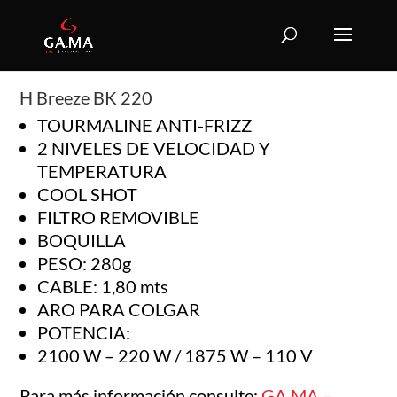
H Breeze BK 220
TOURMALINE ANTI-FRIZZ
2 NIVELES DE VELOCIDAD Y
TEMPERATURA
COOL SHOT
FILTRO REMOVIBLE
BOQUILLA
PESO: 280g
CABLE: 1,80 mts
ARO PARA COLGAR
POTENCIA:
2100 W – 220 W / 1875 W – 110 V
Para más información consulte:
GA.MA –