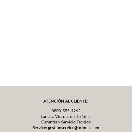
ATENCIÓN AL CLIENTE:
0800-555-4262
Lunes a Viernes de 8 a 16hs.
Garantía y Servicio Técnico
Service: gestionservice@arimex.com