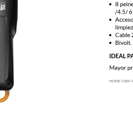
8 peine
/4.5/ 
Accesor
limpiez
Cable 
Bivolt.
IDEAL P
Mayor pre
HOME
/
GBS
/