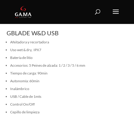
GBLADE W&D USB
Afeitadora y recortadora
Uso wet & dry,
IPX7
Batería de litio
Accesorios:
5 Peines de alzada: 1 / 2 / 3 / 5 / 6 mm
Tiempo de carga:
90min
Autonomía
: 60min
Inalámbrico
USB / Cable de 1mts
Control
On
/Off
Cepillo de limpieza