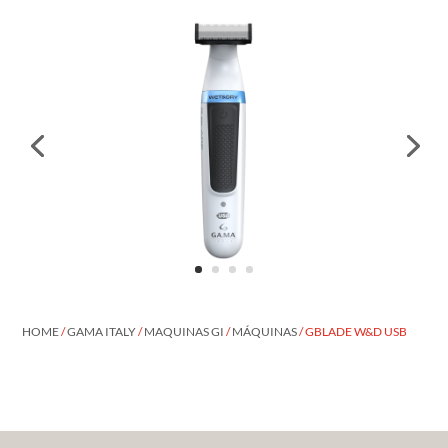
HOME
/
GAMA ITALY
/
MAQUINAS GI
/
MÁQUINAS
/ GBLADE W&D USB