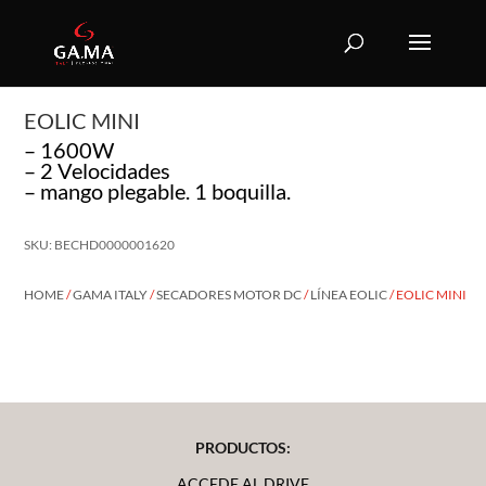
EOLIC MINI
– 1600W
– 2 Velocidades
– mango plegable. 1 boquilla.
SKU: BECHD0000001620
HOME
/
GAMA ITALY
/
SECADORES MOTOR DC
/
LÍNEA EOLIC
/ EOLIC MINI
PRODUCTOS:
ACCEDE AL DRIVE