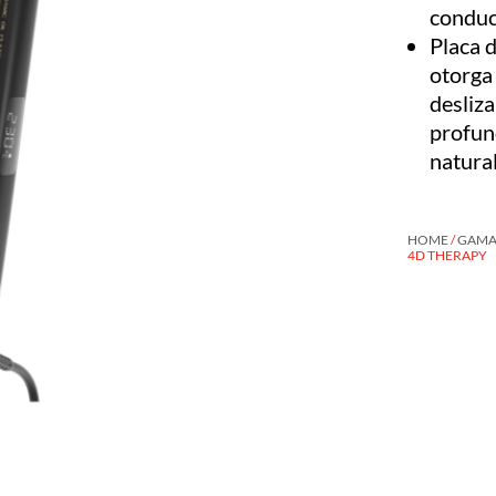
conducc
Placa 
otorga
desliz
profun
natural
HOME
/
GAMA 
4D THERAPY