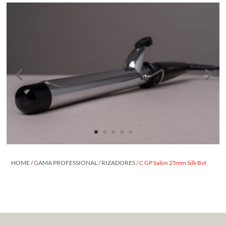
HOME
/
GAMA PROFESSIONAL
/
RIZADORES
/ C GP Salon 25mm Silk Bvt