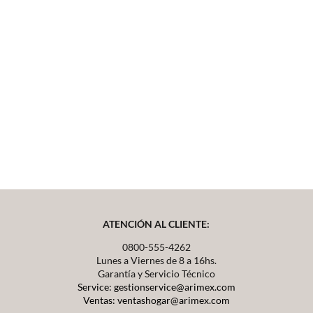
ATENCIÓN AL CLIENTE:
0800-555-4262
Lunes a Viernes de 8 a 16hs.
Garantía y Servicio Técnico
Service: gestionservice@arimex.com
Ventas: ventashogar@arimex.com