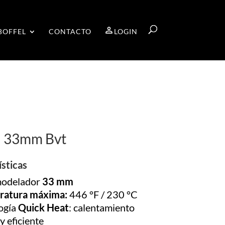
BOFFEL
CONTACTO
LOGIN
l 33mm Bvt
ísticas
modelador
33 mm
ratura máxima:
446 °F / 230 °C
ogía
Quick Heat
: calentamiento
y eficiente