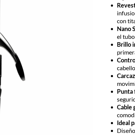
Revest
infusio
con tit
Nano S
el tubo
Brillo 
primer
Control
cabell
Carcaz
movim
Punta 
seguri
Cable 
comod
Ideal p
Diseño 