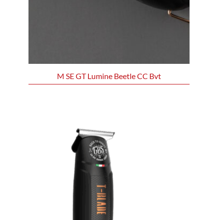
M SE GT Lumine Beetle CC Bvt